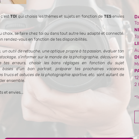
 c'est
TOI
qui choisis les thèmes et sujets en fonction de
TES
envies
D
To
N
hoix, se faire chez toi ou dans tout autre lieu adapté et connecté.
To
rendez-vous en fonction de tes disponibilités.
L
Au
, un outil de retouche, une optique propre à ta passion, évaluer ton
D
 stockage, s'informer sur le monde de la photographie, découvrir les
tes erreurs, choisir les bons réglages en fonction du sujet
Mo
s bases d'un bon portrait, préparer tes prochaines vacances
P
s trucs et astuces de la photographie sportive, etc.
sont autant de
12
order ensemble.
2 
s et envies...
*T