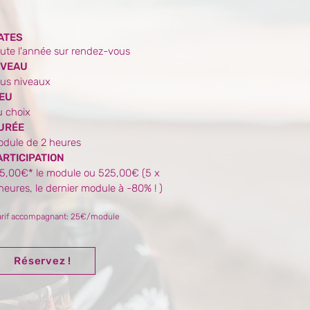
ATES
ute l'année sur rendez-vous
IVEAU
us niveaux
IEU
 choix
URÉE
dule de 2 heures
ARTICIPATION
5,00€* le module ou 525,00€ (5 x
heures, le dernier module à -80% ! )
arif accompagnant: 25€/module
Réservez !